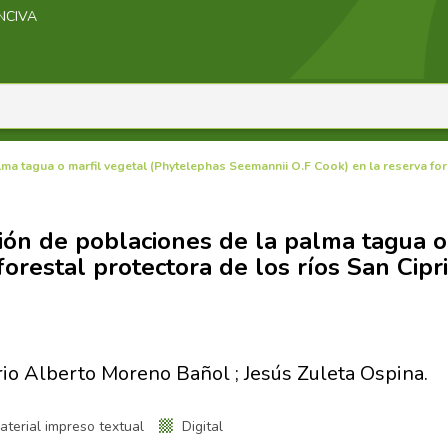
INCIVA
lma tagua o marfil vegetal (Phytelephas Seemannii O.F Cook) en la reserva for
ción de poblaciones de la palma tagua 
forestal protectora de los ríos San Cip
io Alberto Moreno Bañol ; Jesús Zuleta Ospina.
terial impreso textual
Digital