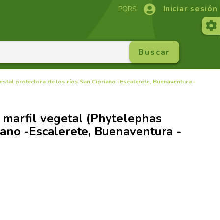
Iniciar sesión
PQRS
estal protectora de los ríos San Cipriano -Escalerete, Buenaventura -
o marfil vegetal (Phytelephas
riano -Escalerete, Buenaventura -