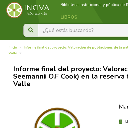
Biblioteca institucional y pública de 
LIBROS
Inicio
Informe final del proyecto: Valoración de poblaciones de la pa
Valle
Informe final del proyecto: Valora
Seemannii O.F Cook) en la reserva 
Valle
Mar
Ma