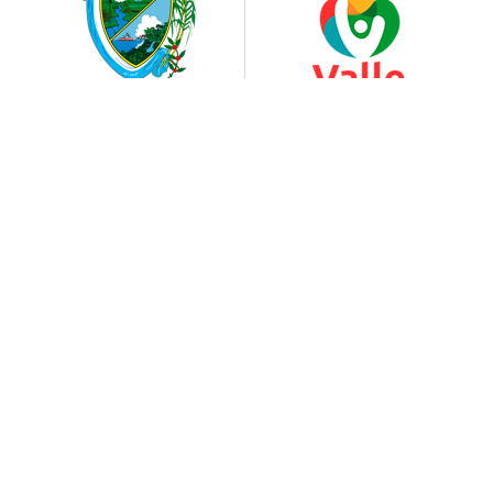
INCIVA - Patrimonio Vital
Instituto para la Investigación y la Preservación del
Patrimonio Cultural y Natural del Valle del Cauca
Calle 6 # 24 - 80 / Avenida Roosevelt - Piso 4
+(57) 2 514 68 48 Ext. 105
divulgacion@inciva.gov.co
-
notificacionesjudiciales@inciva.gov.co
Horarios de atención:
Oficinas INCIVA - Piso 4
Lunes a viernes: 7:30 AM-12:30PM / 1:30PM-5:30PM