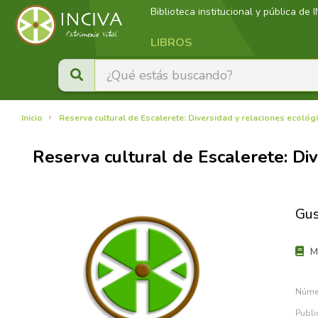
Biblioteca institucional y pública de 
LIBROS
Inicio
Reserva cultural de Escalerete: Diversidad y relaciones ecológ
Reserva cultural de Escalerete: Div
Gus
Ma