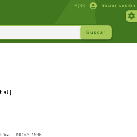
Iniciar sesión
PQRS
 al.]
tificas - INCIVA, 1996.