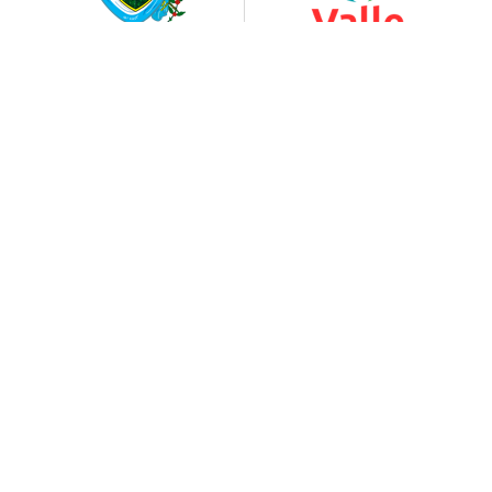
INCIVA - Patrimonio Vital
Instituto para la Investigación y la Preservación del
Patrimonio Cultural y Natural del Valle del Cauca
Calle 6 # 24 - 80 / Avenida Roosevelt - Piso 4
+(57) 2 514 68 48 Ext. 105
divulgacion@inciva.gov.co
-
notificacionesjudiciales@inciva.gov.co
Horarios de atención:
Oficinas INCIVA - Piso 4
Lunes a viernes: 7:30 AM-12:30PM / 1:30PM-5:30PM
Ventanilla única: 7:30AM-12:30PM / 1:30PM-5:00PM