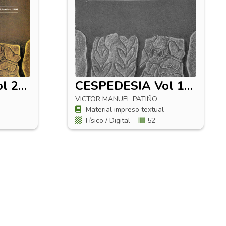
CESPEDESIA Vol 23 No 73-74
CESPEDESIA Vol 19 No 62-63
VICTOR MANUEL PATIÑO
Material impreso textual
Físico / Digital
52